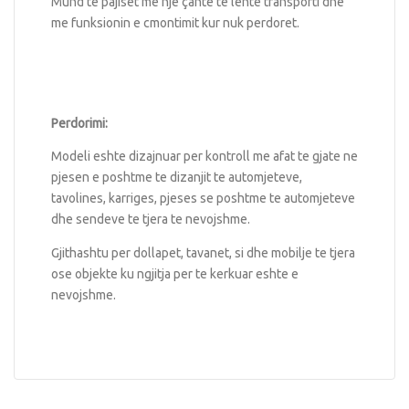
Mund te pajiset me nje çante te lehte transporti dhe
me funksionin e cmontimit kur nuk perdoret.
Perdorimi:
Modeli eshte dizajnuar per kontroll me afat te gjate ne
pjesen e poshtme te dizanjit te automjeteve,
tavolines, karriges, pjeses se poshtme te automjeteve
dhe sendeve te tjera te nevojshme.
Gjithashtu per dollapet, tavanet, si dhe mobilje te tjera
ose objekte ku ngjitja per te kerkuar eshte e
nevojshme.