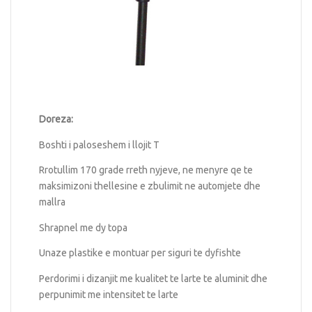
Doreza:
Boshti i paloseshem i llojit T
Rrotullim 170 grade rreth nyjeve, ne menyre qe te
maksimizoni thellesine e zbulimit ne automjete dhe
mallra
Shrapnel me dy topa
Unaze plastike e montuar per siguri te dyfishte
Perdorimi i dizanjit me kualitet te larte te aluminit dhe
perpunimit me intensitet te larte