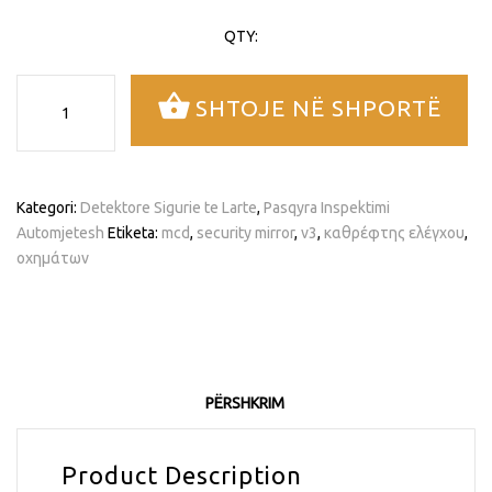
QTY:
Sasi
SHTOJE NË SHPORTË
MCD-
V3
PASQYRA
PROFESIONALE
Kategori:
Detektore Sigurie te Larte
,
Pasqyra Inspektimi
PER
Automjetesh
Etiketa:
mcd
,
security mirror
,
v3
,
καθρέφτης ελέγχου
,
KONTROLLIN
οχημάτων
E
MJETEVE
PËRSHKRIM
Product Description