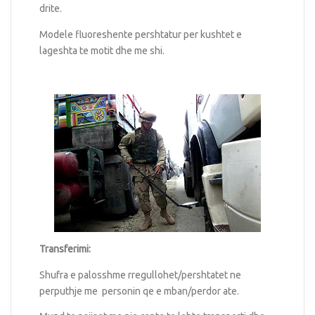
drite.
Modele fluoreshente pershtatur per kushtet e
lageshta te motit dhe me shi.
Transferimi:
Shufra e palosshme rregullohet/pershtatet ne
perputhje me personin qe e mban/perdor ate.