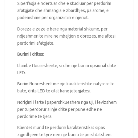
Siperfaqja e ndertuar dhe e studiuar per perdorim
afatgjate dhe shmangia e zbardhjes, pa arome, e
pademshme per organizimin e njeriut.
Doreza e zeze e bere nga material shkume, per
ndjeshmeri te mire ne mbajtjen e dorezes, me aftesi
perdorimi afatgjate.
Burimi i drites:
Llambe fluoreshente, si dhe nje burim opsional drite
LED.
Burim fluoreshent me nje karakteristike natyrore te
bute, drita LED te cilat kane jetegjatesi.
Ndriçimi i larte i papershkueshem nga uji, i levizshem
per tu perdorur si nje drite per pune edhe ne
perdorime te tjera.
Klientet mund te perdorin karakteristikat sipas
zgjedhjeve te tyre nen nje burim te pershtatshem