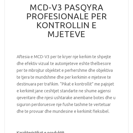
MCD-V3 PASQYRA
PROFESIONALE PER
KONTROLLIN E
MJETEVE
Aftesia e MCD-V3 per te kryer nje kerkim te shpejte
dhe efektiv vizual te automjeteve eshte thelbesore
per te mbrojtur objektet e perhershme dhe objektiva
te tjera te mundshme dhe per kerkimin e mjeteve te
destinuara per trafikim. “Pikat e kontrollit” me pajisjet
e kerkimit jane ceshtjet standarte ne shume agjensi
qeveritare dhe njesi ushtarake anembane botes dhe u
siguron perdoruesve nje fushe tashme te vertetuar
dhe te provuar dhe mundesine e kerkimit fleksibel.