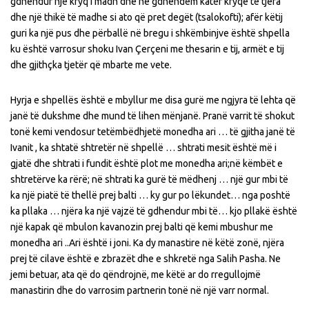
gdhendur një kryq i madh dhe ne gdhendëm katër kryqe të tjera
dhe një thikë të madhe si ato që pret degët (tsalokofti); afër këtij
guri ka një pus dhe përballë në bregu i shkëmbinjve është shpella
ku është varrosur shoku Ivan Çerçeni me thesarin e tij, armët e tij
dhe gjithçka tjetër që mbarte me vete.
Hyrja e shpellës është e mbyllur me disa gurë me ngjyra të lehta që
janë të dukshme dhe mund të lihen mënjanë. Pranë varrit të shokut
tonë kemi vendosur tetëmbëdhjetë monedha ari … të gjitha janë të
Ivanit , ka shtatë shtretër në shpellë … shtrati mesit është më i
gjatë dhe shtrati i fundit është plot me monedha ari;në këmbët e
shtretërve ka rërë; në shtrati ka gurë të mëdhenj … një gur mbi të
ka një piatë të thellë prej balti … ky gur po lëkundet… nga poshtë
ka pllaka … njëra ka një vajzë të gdhendur mbi të… kjo pllakë është
një kapak që mbulon kavanozin prej balti që kemi mbushur me
monedha ari ..Ari është i joni. Ka dy manastire në këtë zonë, njëra
prej të cilave është e zbrazët dhe e shkretë nga Salih Pasha. Ne
jemi betuar, ata që do qëndrojnë, me këtë ar do rregullojmë
manastirin dhe do varrosim partnerin tonë në një varr normal.