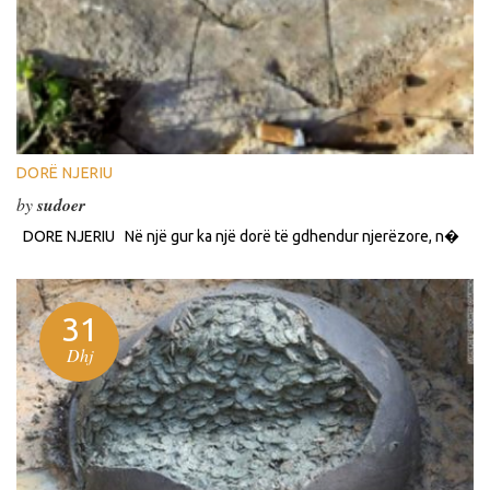
DORË NJERIU
by
sudoer
DORE NJERIU Në një gur ka një dorë të gdhendur njerëzore, n�
31
Dhj