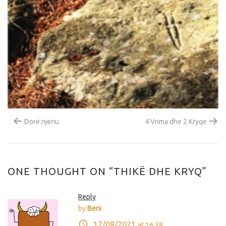
Dorë njeriu
4 Vrima dhe 2 Kryqe
ONE THOUGHT ON “THIKË DHE KRYQ”
Reply
by
Beni
17/08/2021
at 16:38