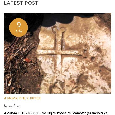
LATEST POST
9
Dhj
4 VRIMA DHE 2 KRYQE
by
sudoer
4 VRIMA DHE 2 KRYQE Në jug të zonës të Gramozit (Gramshit) ka