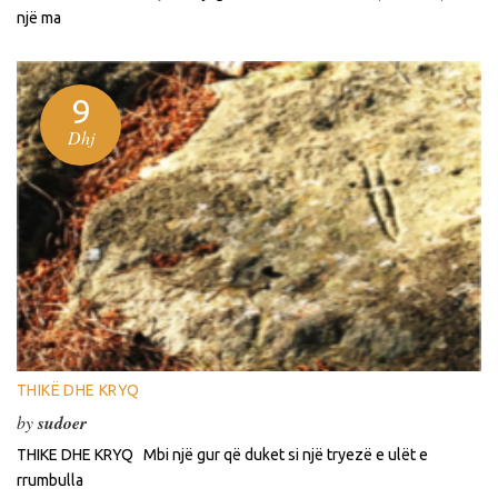
një ma
9
Dhj
THIKË DHE KRYQ
by
sudoer
THIKE DHE KRYQ Mbi një gur që duket si një tryezë e ulët e
rrumbulla