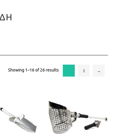
ΊΔΗ
Showing 1–16 of 26 results
1
2
→