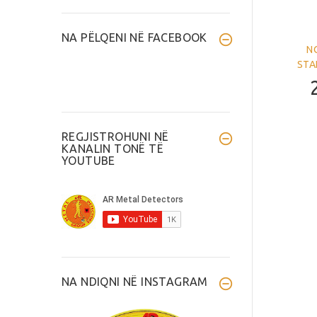
NA PËLQENI NË FACEBOOK
N
STA
REGJISTROHUNI NË
KANALIN TONË TË
YOUTUBE
NA NDIQNI NË INSTAGRAM