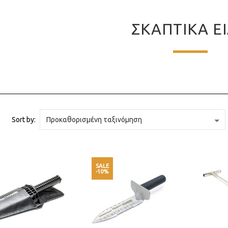
ΣΚΑΠΤΙΚΆ Ε
Sort by:
SALE
-10%