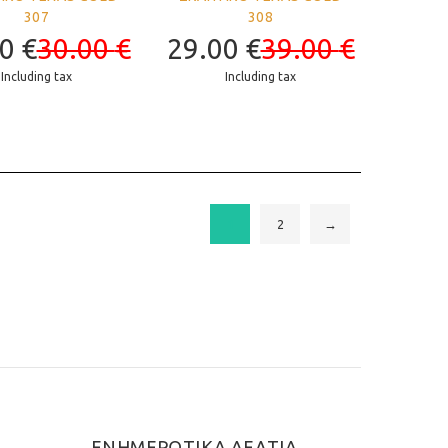
307
308
00
€
30.00
€
29.00
€
39.00
€
Including tax
Including tax
1
2
→
ΕΝΗΜΕΡΩΤΙΚΑ ΔΕΛΤΙΑ