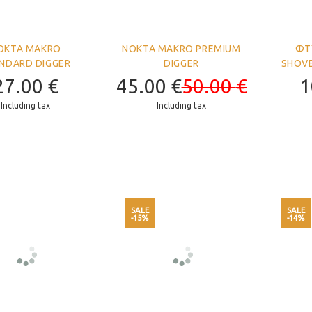
OKTA MAKRO
NOKTA MAKRO PREMIUM
ΦΤ
NDARD DIGGER
DIGGER
SHOV
27.00
€
45.00
€
50.00
€
1
Including tax
Including tax
SALE
SALE
-15%
-14%