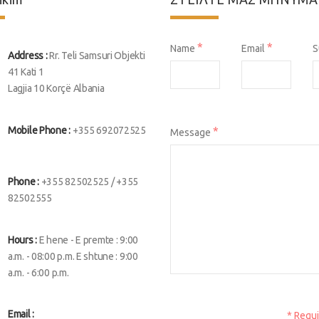
*
*
Name
Email
S
Address :
Rr. Teli Samsuri Objekti
41 Kati 1
Lagjia 10 Korçë Albania
Mobile Phone :
+355 692072525
*
Message
Phone :
+355 82502525 / +355
82502555
Hours :
E hene - E premte : 9:00
a.m. - 08:00 p.m. E shtune : 9:00
a.m. - 6:00 p.m.
Email :
* Requi