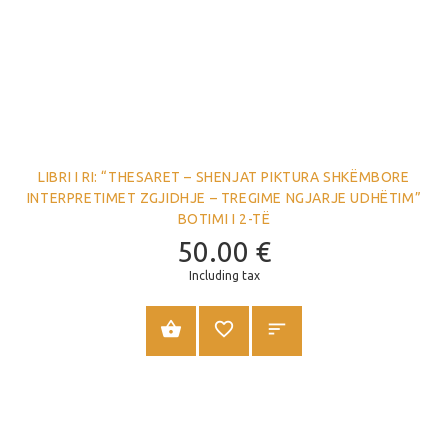
LIBRI I RI: “THESARET – SHENJAT PIKTURA SHKËMBORE
INTERPRETIMET ZGJIDHJE – TREGIME NGJARJE UDHËTIM”
BOTIMI I 2-TË
50.00
€
Including tax
SHTOJE NË SHPORTË