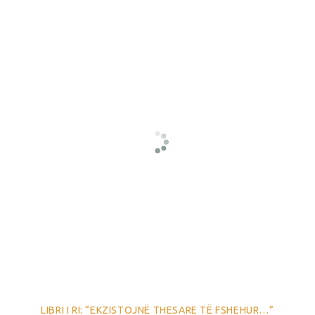
LIBRI I RI: “EKZISTOJNË THESARE TË FSHEHUR…”