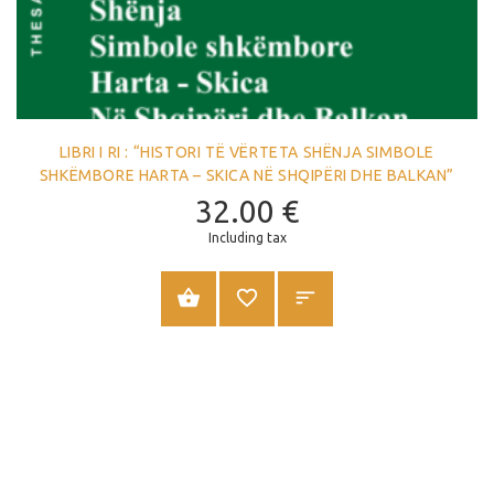
LIBRI I RI : “HISTORI TË VËRTETA SHËNJA SIMBOLE
SHKËMBORE HARTA – SKICA NË SHQIPËRI DHE BALKAN”
32.00
€
Including tax
SHTOJE NË SHPORTË