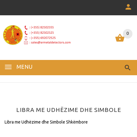
0
0
MENU
LIBRA ME UDHËZIME DHE SIMBOLE
Libra me Udhëzime dhe Simbole Shkëmbore