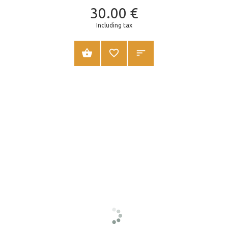
30.00
€
Including tax
SHTOJE NË SHPORTË